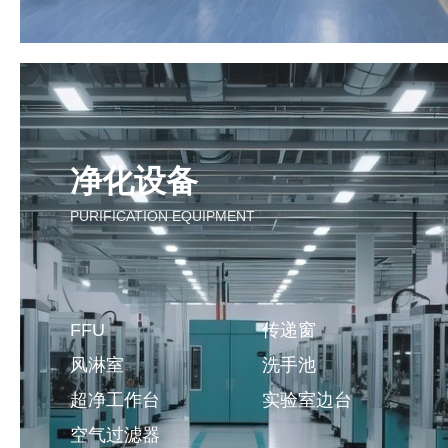
净化设备
PURIFICATION EQUIPMENT
FFU
传递窗
风淋室
洗手池
超净工作台
实验室边台
空气过滤器